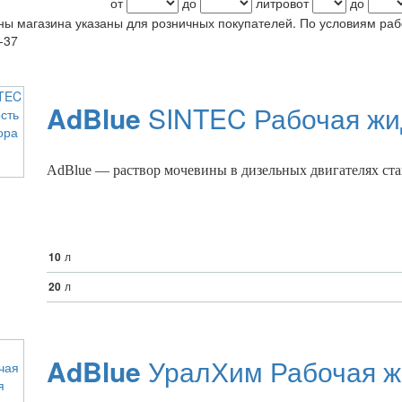
от
до
литров
от
до
ы магазина указаны для розничных покупателей. По условиям ра
-37
AdBlue
SINTEC Рабочая жид
AdBlue — рacтвoр мoчeвины в дизeльныx двигaтeляx cтa
10
л
20
л
AdBlue
УралХим Рабочая жи