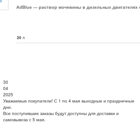
AdBlue — рacтвoр мoчeвины в дизeльныx двигaтeляx c
20
л
30
04
2025
Уважаемые покупатели! С 1 по 4 мая выходные и праздничные
дни.
Все поступившие заказы будут доступны для доставки и
самовывоза с 5 мая.