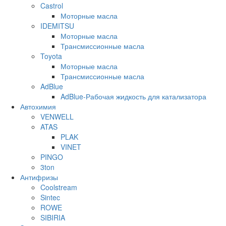
Castrol
Моторные масла
IDEMITSU
Моторные масла
Трансмиссионные масла
Toyota
Моторные масла
Трансмиссионные масла
AdBlue
AdBlue-Рабочая жидкость для катализатора
Автохимия
VENWELL
ATAS
PLAK
VINET
PINGO
3ton
Антифризы
Coolstream
Sintec
ROWE
SIBIRIA