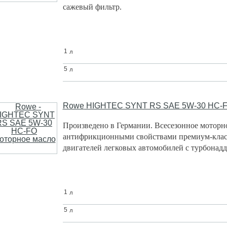
сажевый фильтр.
л
1
л
5
Rowe
HIGHTEC SYNT RS SAE 5W-30 HC-F
Произведено в Германии.
Всесезонное моторн
антифрикционными свойствами премиум-класс
двигателей легковых автомобилей с турбонадд
л
1
л
5