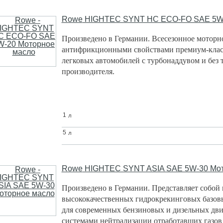
Rowe
HIGHTEC SYNT HC ECO-FO SAE 5W-
Произведено в Германии.
Всесезонное моторн
антифрикционными свойствами премиум-класс
легковых автомобилей с турбонаддувом и без 
производителя.
л
1
л
5
Rowe
HIGHTEC SYNT ASIA SAE 5W-30 Мот
Произведено в Германии.
Представляет собой 
высококачественных гидрокрекинговых базовы
для современных бензиновых и дизельных дви
системами нейтрализации отработавших газов