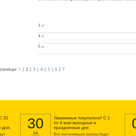
л
1
л
4
л
5
раницы:
1
|
|
3
|
4
|
5
|
6
|
7
2
С 31
30
Уважаемые покупатели! С 1
по 4 мая выходные и
 дни.
праздничные дни.
04
дут
Все поступившие заказы будут