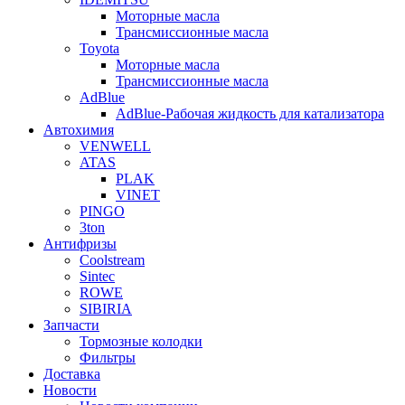
Моторные масла
Трансмиссионные масла
Toyota
Моторные масла
Трансмиссионные масла
AdBlue
AdBlue-Рабочая жидкость для катализатора
Автохимия
VENWELL
ATAS
PLAK
VINET
PINGO
3ton
Антифризы
Coolstream
Sintec
ROWE
SIBIRIA
Запчасти
Тормозные колодки
Фильтры
Доставка
Новости