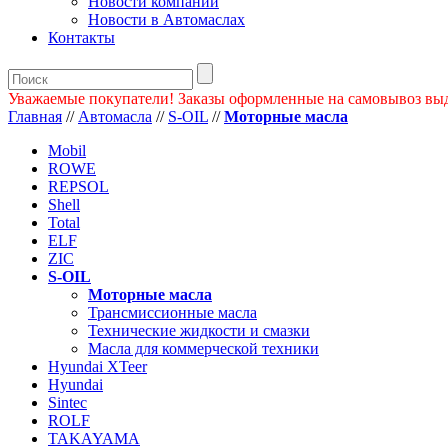
Новости компании
Новости в Автомаслах
Контакты
Уважаемые покупатели! Заказы оформленные на самовывоз вы
Главная
//
Автомасла
//
S-OIL
//
Моторные масла
Mobil
ROWE
REPSOL
Shell
Total
ELF
ZIC
S-OIL
Моторные масла
Трансмиссионные масла
Технические жидкости и смазки
Масла для коммерческой техники
Hyundai XTeer
Hyundai
Sintec
ROLF
TAKAYAMA