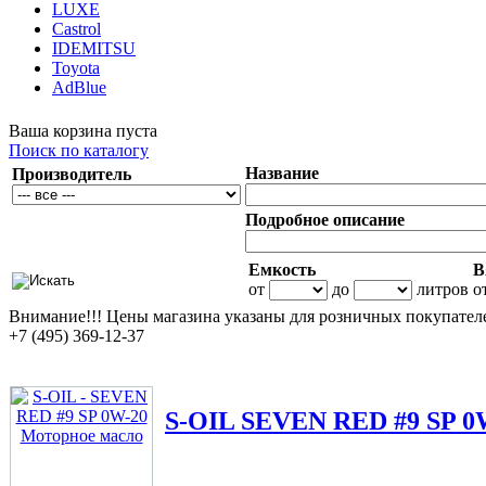
LUXE
Castrol
IDEMITSU
Toyota
AdBlue
Ваша корзина пуста
Поиск по каталогу
Название
Производитель
Подробное описание
Емкость
В
от
до
литров
о
Внимание!!!
Цены магазина указаны для розничных покупателе
+7 (495) 369-12-37
S-OIL
SEVEN RED #9 SP 0W