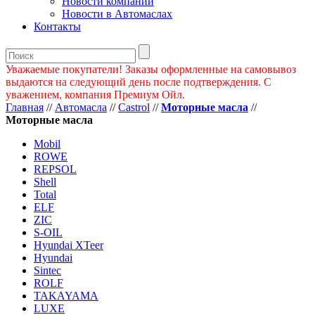
Новости компании
Новости в Автомаслах
Контакты
Уважаемые покупатели! Заказы оформленные на самовывоз
выдаются на следующий день после подтверждения. С
уважением, компания Премиум Ойл.
Главная
//
Автомасла
//
Castrol
//
Моторные масла
//
Моторные масла
Mobil
ROWE
REPSOL
Shell
Total
ELF
ZIC
S-OIL
Hyundai XTeer
Hyundai
Sintec
ROLF
TAKAYAMA
LUXE