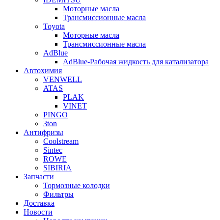
Моторные масла
Трансмиссионные масла
Toyota
Моторные масла
Трансмиссионные масла
AdBlue
AdBlue-Рабочая жидкость для катализатора
Автохимия
VENWELL
ATAS
PLAK
VINET
PINGO
3ton
Антифризы
Coolstream
Sintec
ROWE
SIBIRIA
Запчасти
Тормозные колодки
Фильтры
Доставка
Новости