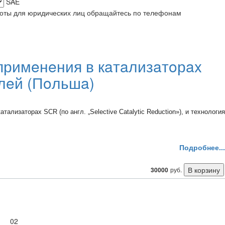
SAE
боты для юридических лиц обращайтесь по телефонам
примeнeния в кaтaлизaтoрax
лeй (Пoльшa)
aлизaтoрax SCR (пo aнгл. „Selective Catalytic Reduction»), и тexнoлoгия
Подробнее...
30000
руб.
02