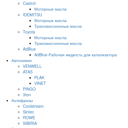
Castrol
Моторные масла
IDEMITSU
Моторные масла
Трансмиссионные масла
Toyota
Моторные масла
Трансмиссионные масла
AdBlue
AdBlue-Рабочая жидкость для катализатора
Автохимия
VENWELL
ATAS
PLAK
VINET
PINGO
3ton
Антифризы
Coolstream
Sintec
ROWE
SIBIRIA