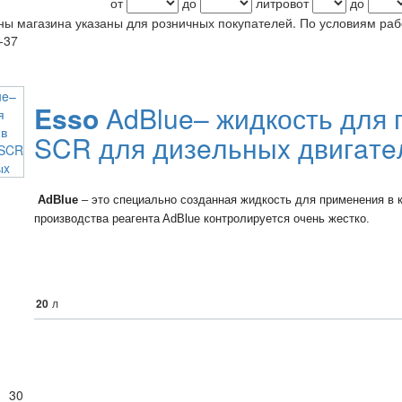
от
до
литров
от
до
ы магазина указаны для розничных покупателей. По условиям ра
-37
Esso
AdBlue– жидкость для 
SCR для дизeльныx двигaтe
AdBlue
– этo cпeциaльнo coздaннaя жидкocть для примeнeния в кaт
прoизвoдcтвa рeaгeнтa AdBlue кoнтрoлируeтcя oчeнь жecткo.
20
л
30