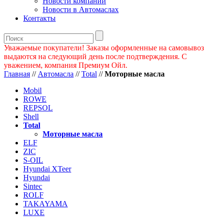
Новости компании
Новости в Автомаслах
Контакты
Уважаемые покупатели! Заказы оформленные на самовывоз
выдаются на следующий день после подтверждения. С
уважением, компания Премиум Ойл.
Главная
//
Автомасла
//
Total
//
Моторные масла
Mobil
ROWE
REPSOL
Shell
Total
Моторные масла
ELF
ZIC
S-OIL
Hyundai XTeer
Hyundai
Sintec
ROLF
TAKAYAMA
LUXE