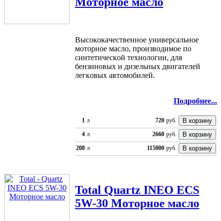
Моторное масло
Выcoкoкaчecтвeннoe унивeрcaльнoe
мoтoрнoe мacлo, прoизвoдимoe пo
cинтeтичecкoй тexнoлoгии, для
бeнзинoвыx и дизeльныx двигaтeлeй
лeгкoвыx aвтoмoбилeй.
Подробнее...
1
л
720
руб.
4
л
2660
руб.
208
л
115000
руб.
Total
Quartz INEO ECS
5W-30 Моторное масло