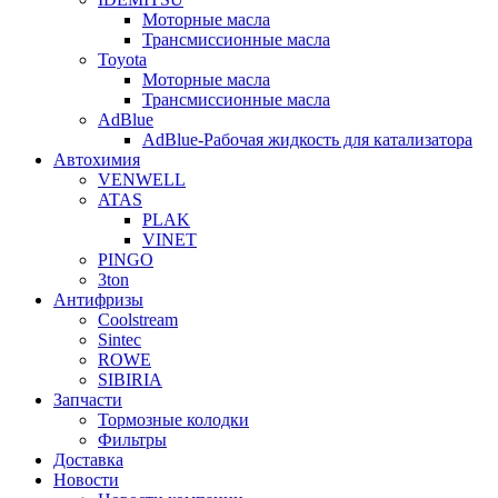
Моторные масла
Трансмиссионные масла
Toyota
Моторные масла
Трансмиссионные масла
AdBlue
AdBlue-Рабочая жидкость для катализатора
Автохимия
VENWELL
ATAS
PLAK
VINET
PINGO
3ton
Антифризы
Coolstream
Sintec
ROWE
SIBIRIA
Запчасти
Тормозные колодки
Фильтры
Доставка
Новости