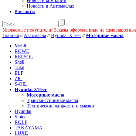
Новости компании
Новости в Автомаслах
Контакты
Уважаемые покупатели! Заказы оформленные на самовывоз вы
Главная
//
Автомасла
//
Hyundai XTeer
//
Моторные масла
Mobil
ROWE
REPSOL
Shell
Total
ELF
ZIC
S-OIL
Hyundai XTeer
Моторные масла
Трансмиссионные масла
Технические жидкости и смазки
Hyundai
Sintec
ROLF
TAKAYAMA
LUXE