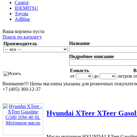
Castrol
IDEMITSU
Toyota
AdBlue
Ваша корзина пуста
Поиск по каталогу
Название
Производитель
Подробное описание
Емкость
В
от
до
литров
о
Внимание!!!
Цены магазина указаны для розничных покупателе
+7 (495) 369-12-37
Hyundai XTeer
XTeer Gasol
Масло моторное HYUNDAI XTeer Gasoline