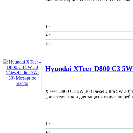
1
л
4
л
6
л
Hyundai XTeer
D800 C3 5W-
XTeer D800 C3 5W-30 (Diesel Ultra 5W-30)
двигателя, так и для защиты окружающей 
1
л
4
л