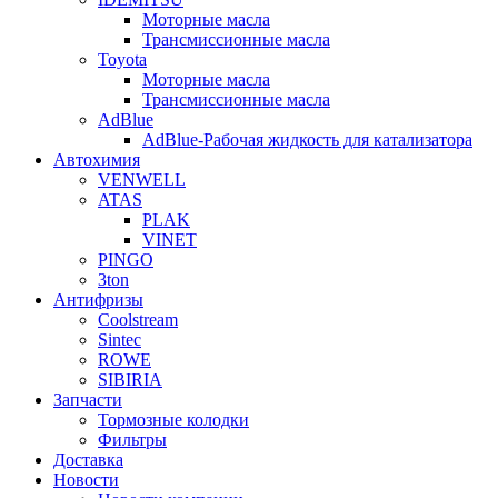
Моторные масла
Трансмиссионные масла
Toyota
Моторные масла
Трансмиссионные масла
AdBlue
AdBlue-Рабочая жидкость для катализатора
Автохимия
VENWELL
ATAS
PLAK
VINET
PINGO
3ton
Антифризы
Coolstream
Sintec
ROWE
SIBIRIA
Запчасти
Тормозные колодки
Фильтры
Доставка
Новости