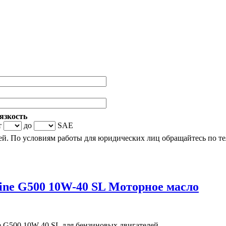
язкость
т
до
SAE
й. По условиям работы для юридических лиц обращайтесь по т
ine G500 10W-40 SL Моторное масло
 G500 10W-40 SL для бензиновых двигателей