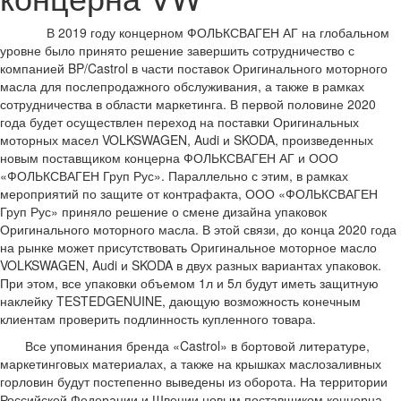
В 2019 году концерном ФОЛЬКСВАГЕН АГ на глобальном
уровне было принято решение завершить сотрудничество с
компанией BP/Castrol в части поставок Оригинального моторного
масла для послепродажного обслуживания, а также в рамках
сотрудничества в области маркетинга. В первой половине 2020
года будет осуществлен переход на поставки Оригинальных
моторных масел VOLKSWAGEN, Audi и SKODA, произведенных
новым поставщиком концерна ФОЛЬКСВАГЕН АГ и ООО
«ФОЛЬКСВАГЕН Груп Рус». Параллельно с этим, в рамках
мероприятий по защите от контрафакта, ООО «ФОЛЬКСВАГЕН
Груп Рус» приняло решение о смене дизайна упаковок
Оригинального моторного масла. В этой связи, до конца 2020 года
на рынке может присутствовать Оригинальное моторное масло
VOLKSWAGEN, Audi и SKODA в двух разных вариантах упаковок.
При этом, все упаковки объемом 1л и 5л будут иметь защитную
наклейку TESTEDGENUINE, дающую возможность конечным
клиентам проверить подлинность купленного товара.
Все упоминания бренда «Castrol» в бортовой литературе,
маркетинговых материалах, а также на крышках маслозаливных
горловин будут постепенно выведены из оборота. На территории
Российской Федерации и Швеции новым поставщиком концерна