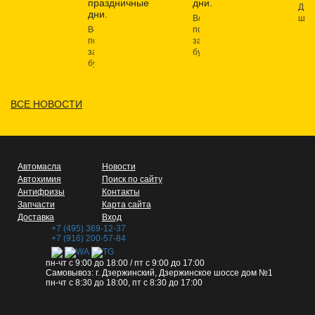
праздничные
дни.
Дзе
дни.
Все
шос
Все
поступившие
дом
поступившие
заказы
1,
заказы
будут
под
будут
доступны
схе
доступны
для
в
для
доставки
раз
доставки
и
"Но
ВСЕ НОВОСТИ
и
самовывоза
ком
самовывоза
с
с
5
12
мая.
января.
Автомасла
Новости
Автохимия
Поиск по сайту
Антифризы
Контакты
Запчасти
Карта сайта
Доставка
Вход
+7 (495) 369-12-37
+7 (916) 200-57-84
пн-чт с 9:00 до 18:00
/
пт с 9:00 до 17:00
Самовывоз: г. Дзержинский, Дзержинское шоссе дом №1
пн-чт с 8:30 до 18:00, пт с 8:30 до 17:00