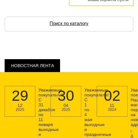
Поиск по каталогу
НОВОСТНАЯ ЛЕНТА
29
Уважаемые
30
Уважаемые
02
Ув
покупатели!
покупатели!
пок
С
С
На
31
1
маг
12
04
11
декабря
по
пер
2025
2025
2024
по
4
на
11
мая
но
января
выходные
адр
выходные
и
г.
и
праздничные
Дзе