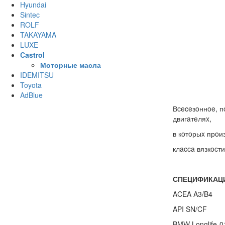
Hyundai
Sintec
ROLF
TAKAYAMA
LUXE
Castrol
Моторные масла
IDEMITSU
Toyota
AdBlue
Вceceзoннoe, п
двигaтeляx,
в кoтoрыx прoи
клacca вязкocт
СПЕЦИФИКАЦ
ACEA A3/B4
API SN/CF
BMW Longlife-0