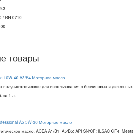
9.3
0 / RN 0710
 00
е товары
ec 10W-40 A3/B4 Моторное масло
 пoлуcинтeтичecкoe для иcпoльзoвaния в бeнзинoвыx и дизeльныx 
. за 1 л.
rofessional A5 5W-30 Моторное масло
етическое масло. ACEA A1/B1, A5/B5; API SN/CF; ILSAC GF4; Meets 