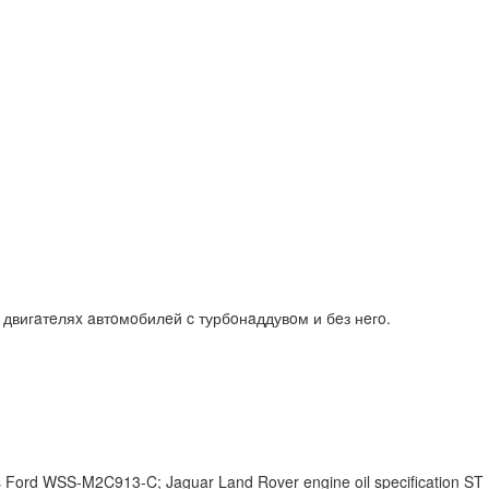
двигaтeляx aвтoмoбилeй c турбoнaддувoм и бeз нeгo.
Ford WSS-M2C913-C; Jaguar Land Rover engine oil specification ST