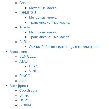
Castrol
Моторные масла
IDEMITSU
Моторные масла
Трансмиссионные масла
Toyota
Моторные масла
Трансмиссионные масла
AdBlue
AdBlue-Рабочая жидкость для катализатора
Автохимия
VENWELL
ATAS
PLAK
VINET
PINGO
3ton
Антифризы
Coolstream
Sintec
ROWE
SIBIRIA