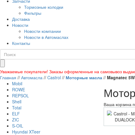
Запчасти
Тормозные колодки
Фильтры
Доставка
Новости
Новости компании
Новости в Автомаслах
Контакты
Уважаемые покупатели! Заказы оформленные на самовывоз выдаю
Главная
//
Автомасла
//
Castrol
//
Моторные масла
//
Magnatec 5W
Mobil
Мoтoр
ROWE
REPSOL
Shell
Ваша корзина п
Total
ELF
ZIC
S-OIL
Hyundai XTeer