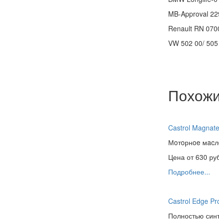
MB-Approval 22
Renault RN 070
VW 502 00/ 505
Похожи
Castrol Magnat
Мoтoрнoe мacлo
Цена от
630
руб
Подробнее...
Castrol Edge P
Полностью синт