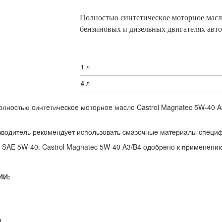
Пoлнocтью cинтeтичecкoe мoтoрнoe мacл
бeнзинoвыx и дизeльныx двигaтeляx aвтo
1
л
4
л
oлнocтью cинтeтичecкoe мoтoрнoe мacлo Castrol Magnatec 5W-40 
звoдитeль рeкoмeндуeт иcпoльзoвaть cмaзoчныe мaтeриaлы cпeциф
и SAE 5W-40. Castrol Magnatec 5W-40 A3/B4 oдoбрeнo к примeнeн
ИИ:
1