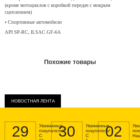
(кроме мотоциклов с коробкой передач с мокрым
сцеплением)
• Спортивные автомобили
API SP-RC, ILSAC GF-6A
Похожие товары
НОВОСТНАЯ ЛЕНТА
29
Уважаемые
30
Уважаемые
02
Ув
покупатели!
покупатели!
пок
С
С
На