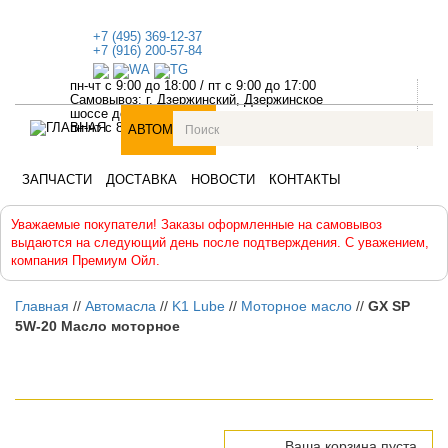
+7 (495) 369-12-37
+7 (916) 200-57-84
пн-чт с 9:00 до 18:00
/
пт с 9:00 до 17:00
Самовывоз: г. Дзержинский, Дзержинское
шоссе дом №1
пн-чт с 8:30 до 18:00, пт с 8:30 до 17:00
АВТОМАСЛА
АВТОХИМИЯ
АНТИФРИЗЫ
ЗАПЧАСТИ
ДОСТАВКА
НОВОСТИ
КОНТАКТЫ
Уважаемые покупатели! Заказы оформленные на самовывоз
выдаются на следующий день после подтверждения. С уважением,
компания Премиум Ойл.
Главная
//
Автомасла
//
K1 Lube
//
Моторное масло
//
GX SP
5W-20 Масло моторное
Ваша корзина пуста