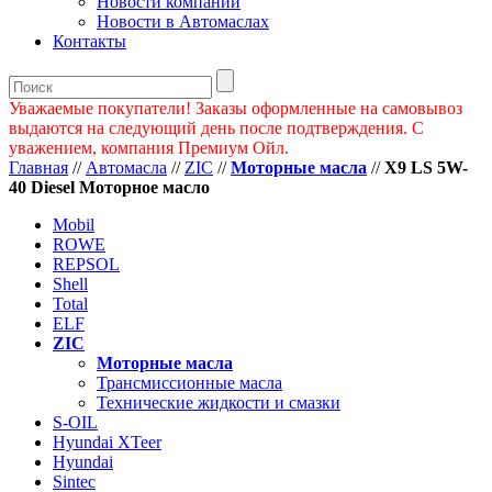
Новости компании
Новости в Автомаслах
Контакты
Уважаемые покупатели! Заказы оформленные на самовывоз
выдаются на следующий день после подтверждения. С
уважением, компания Премиум Ойл.
Главная
//
Автомасла
//
ZIC
//
Моторные масла
//
X9 LS 5W-
40 Diesel Моторное масло
Mobil
ROWE
REPSOL
Shell
Total
ELF
ZIC
Моторные масла
Трансмиссионные масла
Технические жидкости и смазки
S-OIL
Hyundai XTeer
Hyundai
Sintec