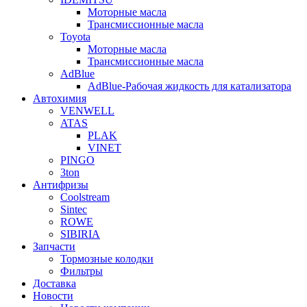
Моторные масла
Трансмиссионные масла
Toyota
Моторные масла
Трансмиссионные масла
AdBlue
AdBlue-Рабочая жидкость для катализатора
Автохимия
VENWELL
ATAS
PLAK
VINET
PINGO
3ton
Антифризы
Coolstream
Sintec
ROWE
SIBIRIA
Запчасти
Тормозные колодки
Фильтры
Доставка
Новости